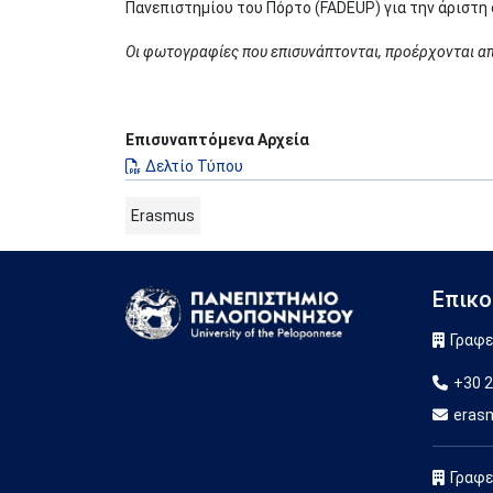
Πανεπιστημίου του Πόρτο (FADEUP) για την άριστη
Οι φωτογραφίες που επισυνάπτονται, προέρχονται α
Επισυναπτόμενα Αρχεία
Δελτίο Τύπου
Erasmus
Επικο
Image
Γραφε
+30 2
eras
Γραφε