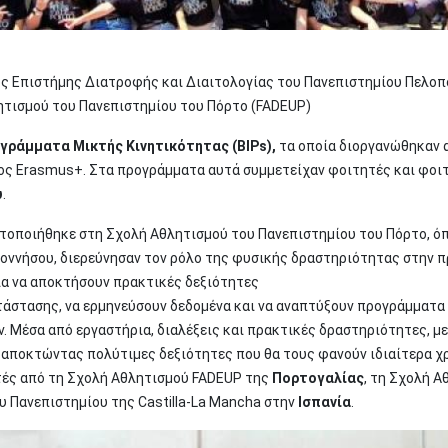
ς Επιστήμης Διατροφής και Διαιτολογίας του Πανεπιστημίου Πελοπ
ητισμού του Πανεπιστημίου του Πόρτο (FADEUP)
γράμματα Μικτής Κινητικότητας (BIPs),
τα οποία διοργανώθηκαν 
ος Erasmus+. Στα προγράμματα αυτά συμμετείχαν φοιτητές και φοι
υ
.
οποιήθηκε στη Σχολή Αθλητισμού του Πανεπιστημίου του Πόρτο, όπ
οννήσου, διερεύνησαν τον ρόλο της φυσικής δραστηριότητας στην πρ
ία να αποκτήσουν πρακτικές δεξιότητες
άστασης, να ερμηνεύσουν δεδομένα και να αναπτύξουν προγράμματα ά
. Μέσα από εργαστήρια, διαλέξεις και πρακτικές δραστηριότητες, μ
 αποκτώντας πολύτιμες δεξιότητες που θα τους φανούν ιδιαίτερα χ
τές από τη Σχολή Αθλητισμού FADEUP της
Πορτογαλίας
, τη Σχολή 
υ Πανεπιστημίου της Castilla-La Mancha στην
Ισπανία
.