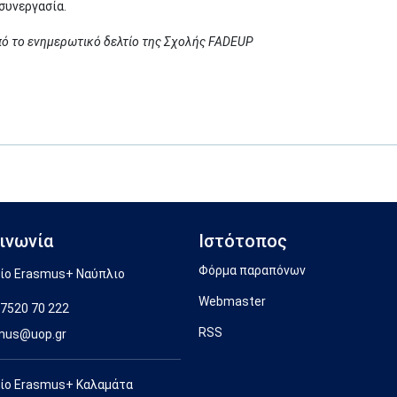
 συνεργασία.
πό το ενημερωτικό δελτίο της Σχολής FADEUP
ινωνία
Ιστότοπος
Φόρμα παραπόνων
ίο Erasmus+ Ναύπλιο
Webmaster
7520 70 222
RSS
mus@uop.gr
ίο Erasmus+ Καλαμάτα